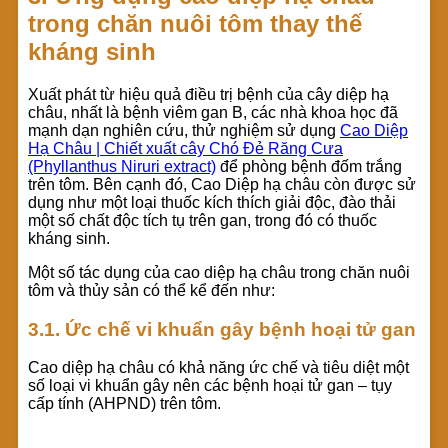
trong chăn nuôi tôm thay thế
kháng sinh
Xuất phát từ hiệu quả điều trị bệnh của cây diệp hạ
châu, nhất là bệnh viêm gan B, các nhà khoa học đã
mạnh dạn nghiên cứu, thử nghiệm sử dụng
Cao Diệp
Hạ Châu | Chiết xuất cây Chó Đẻ Răng Cưa
(Phyllanthus Niruri extract)
để phòng bệnh đốm trắng
trên tôm. Bên cạnh đó, Cao Diệp hạ châu còn được sử
dụng như một loại thuốc kích thích giải độc, đào thải
một số chất độc tích tụ trên gan, trong đó có thuốc
kháng sinh.
Một số tác dụng của cao diệp hạ châu trong chăn nuôi
tôm và thủy sản có thể kể đến như:
3.1. Ức chế vi khuẩn gây bệnh hoại tử gan
Cao diệp hạ châu có khả năng ức chế và tiêu diệt một
số loại vi khuẩn gây nên các bệnh hoại tử gan – tụy
cấp tính (AHPND) trên tôm.