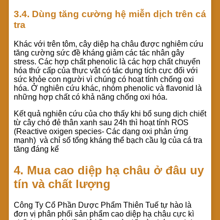
3.4. Dùng tăng cường hệ miễn dịch trên cá
tra
Khác với trên tôm, cây diệp hạ châu được nghiêm cứu
tăng cường sức đề kháng giảm các tác nhân gây
stress. Các hợp chất phenolic là các hợp chất chuyển
hóa thứ cấp của thực vật có tác dụng tích cực đối với
sức khỏe con người vì chúng có hoạt tính chống oxi
hóa. Ở nghiên cứu khác, nhóm phenolic và flavonid là
những hợp chất có khả năng chống oxi hóa.
Kết quả nghiên cứu của cho thấy khi bổ sung dịch chiết
từ cây chó đẻ thân xanh sau 24h thì hoạt tính ROS
(Reactive oxigen species- Các dạng oxi phản ứng
mạnh) và chỉ số tổng kháng thể bạch cầu Ig của cá tra
tăng đáng kể
4. Mua cao diệp hạ châu ở đâu uy
tín và chất lượng
Công Ty Cổ Phần Dược Phẩm Thiên Tuế tự hào là
đơn vị phân phối sản phẩm cao diệp hạ châu cực kì