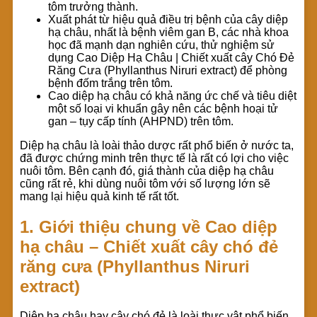
tôm trưởng thành.
Xuất phát từ hiệu quả điều trị bệnh của cây diệp
hạ châu, nhất là bệnh viêm gan B, các nhà khoa
học đã mạnh dạn nghiên cứu, thử nghiệm sử
dụng Cao Diệp Hạ Châu | Chiết xuất cây Chó Đẻ
Răng Cưa (Phyllanthus Niruri extract) để phòng
bệnh đốm trắng trên tôm.
Cao diệp hạ châu có khả năng ức chế và tiêu diệt
một số loại vi khuẩn gây nên các bệnh hoại tử
gan – tụy cấp tính (AHPND) trên tôm.
Diệp hạ châu là loài thảo dược rất phổ biến ở nước ta,
đã được chứng minh trên thực tế là rất có lợi cho việc
nuôi tôm. Bên cạnh đó, giá thành của diệp hạ châu
cũng rất rẻ, khi dùng nuôi tôm với số lượng lớn sẽ
mang lại hiệu quả kinh tế rất tốt.
1. Giới thiệu chung về Cao diệp
hạ châu – Chiết xuất cây chó đẻ
răng cưa (Phyllanthus Niruri
extract)
Diệp hạ châu hay cây chó đẻ là loài thực vật phổ biến