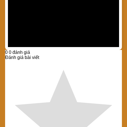
Nam.
Thiên Tuế xin gửi tới Quý khách hàng lời chào trân
trọng, lời chúc sức khỏe, may mắn và thành công. Chúng
tôi rất mong nhận được sự hài lòng từ quý khách
hàng.
Xin cám ơn quý khách!
0
0
đánh giá
Đánh giá bài viết