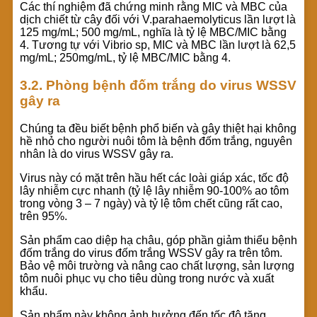
Các thí nghiệm đã chứng minh rằng MIC và MBC của
dịch chiết từ cây đối với V.parahaemolyticus lần lượt là
125 mg/mL; 500 mg/mL, nghĩa là tỷ lệ MBC/MIC bằng
4. Tương tự với Vibrio sp, MIC và MBC lần lượt là 62,5
mg/mL; 250mg/mL, tỷ lệ MBC/MIC bằng 4.
3.2. Phòng bệnh đốm trắng do virus WSSV
gây ra
Chúng ta đều biết bệnh phổ biến và gây thiệt hại không
hề nhỏ cho người nuôi tôm là bệnh đốm trắng, nguyên
nhân là do virus WSSV gây ra.
Virus này có mặt trên hầu hết các loài giáp xác, tốc độ
lây nhiễm cực nhanh (tỷ lệ lây nhiễm 90-100% ao tôm
trong vòng 3 – 7 ngày) và tỷ lệ tôm chết cũng rất cao,
trên 95%.
Sản phẩm cao diệp hạ châu, góp phần giảm thiểu bệnh
đốm trắng do virus đốm trắng WSSV gây ra trên tôm.
Bảo vệ môi trường và nâng cao chất lượng, sản lượng
tôm nuôi phục vụ cho tiêu dùng trong nước và xuất
khẩu.
Sản phẩm này không ảnh hưởng đến tốc độ tăng