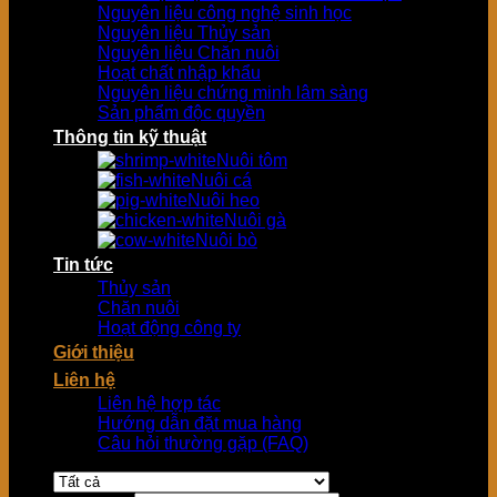
Nguyên liệu công nghệ sinh học
Nguyên liệu Thủy sản
Nguyên liệu Chăn nuôi
Hoạt chất nhập khẩu
Nguyên liệu chứng minh lâm sàng
Sản phẩm độc quyền
Thông tin kỹ thuật
Nuôi tôm
Nuôi cá
Nuôi heo
Nuôi gà
Nuôi bò
Tin tức
Thủy sản
Chăn nuôi
Hoạt động công ty
Giới thiệu
Liên hệ
Liên hệ hợp tác
Hướng dẫn đặt mua hàng
Câu hỏi thường gặp (FAQ)