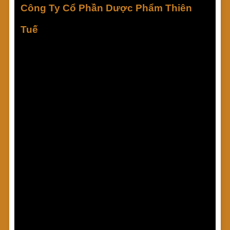
Công Ty Cổ Phần Dược Phẩm Thiên
Tuế
THIENTUE PHARMACEUTICAL JOINT
STOCK COMPANY
Xin chào quý khách! Công Ty Cổ Phần Dược Phẩm
Thiên Tuế (Thientue Pharma JSC) tự hào là đơn vị
cung cấp nguyên liệu dược liệu cho sản xuất Thực
phẩm chức năng, Thức ăn chăn nuôi và Thuốc thú
y - thủy sản hàng đầu Việt Nam. Thiên Tuế xin gửi
tới Quý khách hàng lời chào trân trọng, lời chúc sức
khỏe, may mắn và thành công. Chúng tôi rất mong
nhận được sự hài lòng từ quý khách hàng.