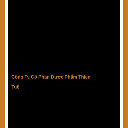
Công Ty Cổ Phần Dược Phẩm Thiên
Tuế
THIENTUE PHARMACEUTICAL JOINT STOCK
Xin chào quý khách!
Công Ty Cổ Phần Dược
COMPANY
Phẩm Thiên Tuế (Thientue Pharma JSC) tự hào là đơn vị
cung cấp nguyên liệu dược liệu cho sản xuất thực phẩm
chức năng và thức ăn chăn nuôi hàng đầu Việt