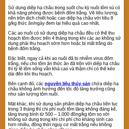
Sử dụng diệp hạ châu trong suốt chu kỳ nuôi tôm sú có
khả năng phòng được bệnh đốm trắng. Về liều lượng,
nên trộn dịch chiết hoặc cao diệp hạ châu với liều 8
g/kg thức ăn/ngày đem lại hiệu quả cao nhất.
Các ao nuôi có sử dụng diệp hạ châu đều có thể thu
hoạch tôm đươc trên 4 tháng trong khi các ao không sử
dụng phải thu hoạch sớm hơn hoặc bị mất trắng do
bệnh đốm trắng.
Đặc biệt, ngay cả khi ao nuôi đã bị nhiễm virus đốm
trắng, nếu cho tôm ăn thức ăn đã trộn với diệp hạ châu
thì tỷ lệ tôm sống vẫn khá cao và thậm chí có thể kéo
dài đến khi thu hoạch.
Bên cạnh đó, các
nguyên liệu thủy sản
chứa diệp hạ
châu không ảnh hưởng đến tốc độ tăng trưởng cũng
như sản lượng tôm nuôi.
Mặt khác, khi sử dụng sản phẩm diệp hạ châu liên tục
trong 3 tháng thì chi phí nuôi tôm tăng không đáng kể,
tăng trung bình từ 500 – 1.000 đồng/kg tôm so với
không sử dụng trong khi chi phí cho kháng sinh cao
hơn nhiều, đồng thời nguy cơ mất trắng nếu không