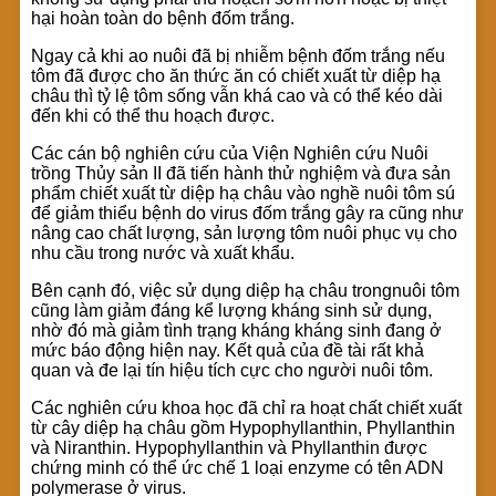
hại hoàn toàn do bệnh đốm trắng.
Ngay cả khi ao nuôi đã bị nhiễm bệnh đốm trắng nếu
tôm đã được cho ăn thức ăn có chiết xuất từ diệp hạ
châu thì tỷ lệ tôm sống vẫn khá cao và có thể kéo dài
đến khi có thể thu hoạch được.
Các cán bộ nghiên cứu của Viện Nghiên cứu Nuôi
trồng Thủy sản II đã tiến hành thử nghiệm và đưa sản
phẩm chiết xuất từ diệp hạ châu vào nghề nuôi tôm sú
để giảm thiểu bệnh do virus đốm trắng gây ra cũng như
nâng cao chất lượng, sản lượng tôm nuôi phục vụ cho
nhu cầu trong nước và xuất khẩu.
Bên cạnh đó, việc sử dụng diệp hạ châu trongnuôi tôm
cũng làm giảm đáng kể lượng kháng sinh sử dụng,
nhờ đó mà giảm tình trạng kháng kháng sinh đang ở
mức báo động hiện nay. Kết quả của đề tài rất khả
quan và đe lại tín hiệu tích cực cho người nuôi tôm.
Các nghiên cứu khoa học đã chỉ ra hoạt chất chiết xuất
từ cây diệp hạ châu gồm Hypophyllanthin, Phyllanthin
và Niranthin. Hypophyllanthin và Phyllanthin được
chứng minh có thể ức chế 1 loại enzyme có tên ADN
polymerase ở virus.