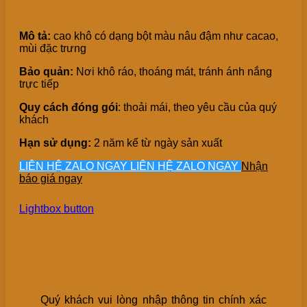
răng cưa)
Mô tả:
cao khô có dạng bột màu nâu đậm như cacao,
mùi đặc trưng
Bảo quản:
Nơi khô ráo, thoáng mát, tránh ánh nắng
trực tiếp
Quy cách đóng gói
: thoải mái, theo yêu cầu của quý
khách
Hạn sử dụng:
2 năm kể từ ngày sản xuất
LIÊN HỆ ZALO NGAY
LIÊN HỆ ZALO NGAY
Nhận
báo giá ngay
Lightbox button
Thông tin nhận báo giá
Quý khách vui lòng nhập thông tin chính xác