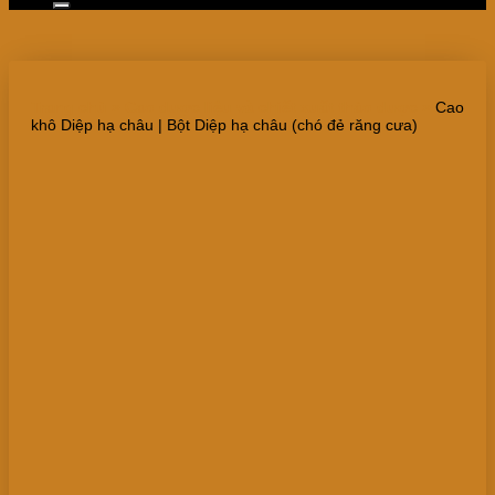
Trang chủ
»
Cao dược liệu và chiết xuất thảo dược
»
Cao
khô Diệp hạ châu | Bột Diệp hạ châu (chó đẻ răng cưa)