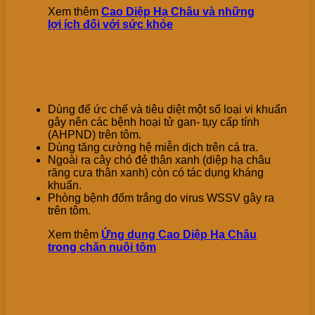
Xem thêm
Cao Diệp Hạ Châu và những
lợi ích đối với sức khỏe
2.1. Ứng dụng cao diệp hạ châu trong
nuôi trồng thủy sản và phối trộn thức ăn
chăn nuôi
Dùng để ức chế và tiêu diệt một số loại vi khuẩn
gây nên các bệnh hoại tử gan- tụy cấp tính
(AHPND) trên tôm.
Dùng tăng cường hệ miễn dịch trên cá tra.
Ngoài ra cây chó đẻ thân xanh (diệp hạ châu
răng cưa thân xanh) còn có tác dụng kháng
khuẩn.
Phòng bệnh đốm trắng do virus WSSV gây ra
trên tôm.
Xem thêm
Ứng dụng Cao Diệp Hạ Châu
trong chăn nuôi tôm
3. Cao diệp hạ châu có tác dụng
phụ không?