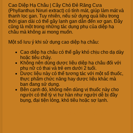
Cao Diệp Hạ Châu | Cây Chó Đẻ Răng Cưa
(Phyllanthus Niruri extract) có tính mát, giúp làm mát và
thanh lọc gan. Tuy nhiên, nếu sử dụng quá liều trong
thời gian dài có thể gây lạnh gan dẫn đến xơ gan. Đây
cũng là một trong những tác dụng phụ của diệp hạ
châu mà không ai mong muốn.
Một số lưu ý khi sử dụng cao diệp hạ châu:
Cao diệp hạ châu có thể gây khó chịu cho dạ dày
hoặc tiêu chảy.
Không nên dùng dược liệu diệp hạ châu đối với
phụ nữ có thai và trẻ em dưới 2 tuổi.
Dược liệu này có thể tương tác với một số thuốc,
thực phẩm chức năng hay dược liệu khác mà
bạn đang sử dụng.
Bên cạnh đó, không nên dùng vị thuốc này cho
người có thể tỳ vị hư hàn như người dễ bị đầy
bụng, đại tiện lỏng, khó tiêu hoặc sợ lạnh.
4. Mua cao diệp hạ châu ở đâu uy
tín và chất lượng