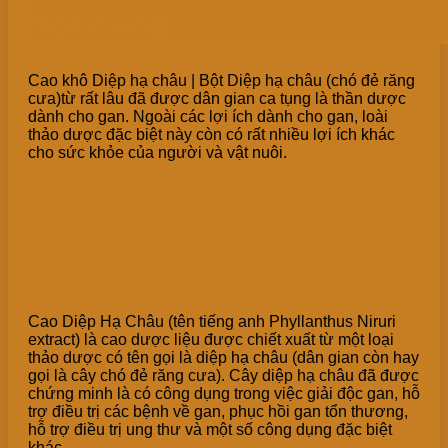
Nội dung
Cao khô Diệp hạ châu | Bột Diệp hạ châu (chó đẻ răng
cưa)từ rất lâu đã được dân gian ca tụng là thần dược
dành cho gan. Ngoài các lợi ích dành cho gan, loài
thảo dược đặc biệt này còn có rất nhiều lợi ích khác
cho sức khỏe của người và vật nuôi.
1. Giới thiệu chung về Cao diệp
hạ châu – Chiết xuất cây chó đẻ
răng cưa (Phyllanthus Niruri
extract)
Cao Diệp Hạ Châu (tên tiếng anh Phyllanthus Niruri
extract) là cao dược liệu được chiết xuất từ một loại
thảo dược có tên gọi là diệp hạ châu (dân gian còn hay
gọi là cây chó đẻ răng cưa). Cây diệp hạ châu đã được
chứng minh là có công dụng trong việc giải độc gan, hỗ
trợ điều trị các bệnh về gan, phục hồi gan tổn thương,
hỗ trợ điều trị ung thư và một số công dụng đặc biệt
khác.