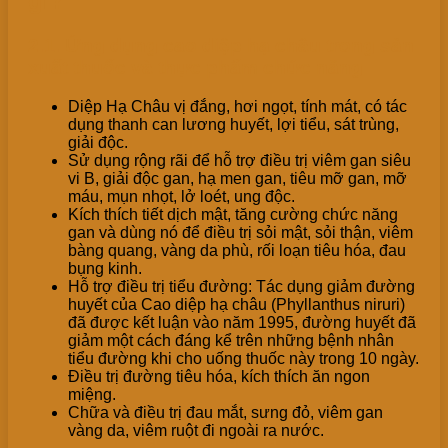
gì?
2.1. Ứng dụng cao diệp hạ châu trong sản
xuất thuốc và thực phẩm chức năng
Diệp Hạ Châu vị đắng, hơi ngọt, tính mát, có tác
dụng thanh can lương huyết, lợi tiểu, sát trùng,
giải độc.
Sử dụng rộng rãi để hỗ trợ điều trị viêm gan siêu
vi B, giải độc gan, hạ men gan, tiêu mỡ gan, mỡ
máu, mụn nhọt, lở loét, ung độc.
Kích thích tiết dịch mật, tăng cường chức năng
gan và dùng nó để điều trị sỏi mật, sỏi thận, viêm
bàng quang, vàng da phù, rối loạn tiêu hóa, đau
bụng kinh.
Hỗ trợ điều trị tiểu đường: Tác dụng giảm đường
huyết của Cao diệp hạ châu (Phyllanthus niruri)
đã được kết luận vào năm 1995, đường huyết đã
giảm một cách đáng kể trên những bệnh nhân
tiểu đường khi cho uống thuốc này trong 10 ngày.
Điều trị đường tiêu hóa, kích thích ăn ngon
miệng.
Chữa và điều trị đau mắt, sưng đỏ, viêm gan
vàng da, viêm ruột đi ngoài ra nước.