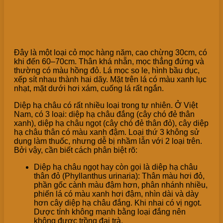
Đây là một loại cỏ mọc hàng năm, cao chừng 30cm, có
khi đến 60–70cm. Thân khá nhẵn, mọc thẳng đứng và
thường có màu hồng đỏ. Lá mọc so le, hình bầu dục,
xếp sít nhau thành hai dãy. Mặt trên lá có màu xanh lục
nhạt, mặt dưới hơi xám, cuống lá rất ngắn.
Diệp hạ châu có rất nhiều loại trong tự nhiên. Ở Việt
Nam, có 3 loại: diệp hạ châu đắng (cây chó đẻ thân
xanh), diệp hạ châu ngọt (cây chó đẻ thân đỏ), cây diệp
hạ châu thân có màu xanh đậm. Loại thứ 3 không sử
dụng làm thuốc, nhưng dễ bị nhầm lẫn với 2 loại trên.
Bởi vậy, cần biết cách phân biệt rõ:
Diệp hạ châu ngọt hay còn gọi là diệp hạ châu
thân đỏ (Phyllanthus urinaria): Thân màu hơi đỏ,
phần gốc cành màu đậm hơn, phân nhánh nhiều,
phiến lá có màu xanh hơi đậm, nhìn dài và dày
hơn cây diệp hạ châu đắng. Khi nhai có vị ngọt.
Dược tính không mạnh bằng loại đắng nên
không được trồng đại trà.