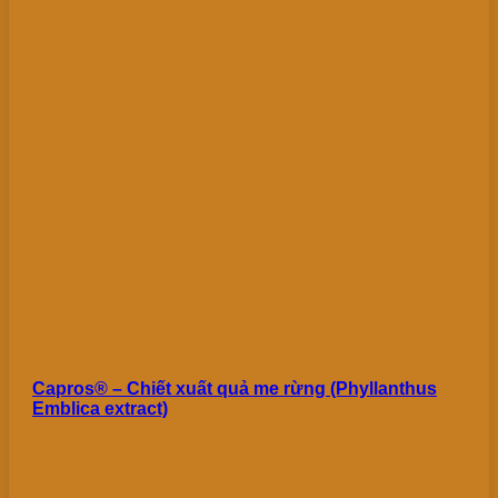
Capros® – Chiết xuất quả me rừng (Phyllanthus
Emblica extract)