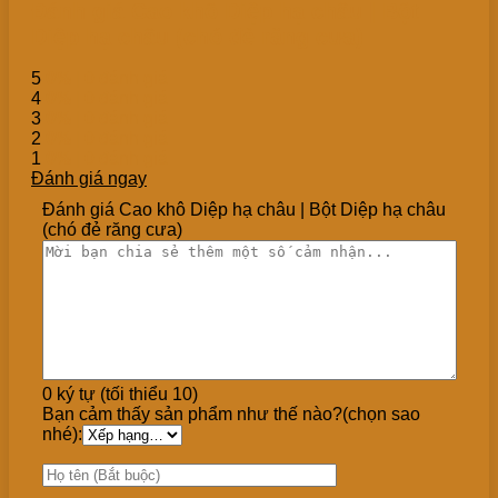
Đánh giá Cao khô Diệp hạ châu | Bột
Diệp hạ châu (chó đẻ răng cưa)
5
0%
| 0 đánh giá
4
0%
| 0 đánh giá
3
0%
| 0 đánh giá
2
0%
| 0 đánh giá
1
0%
| 0 đánh giá
Đánh giá ngay
Đánh giá Cao khô Diệp hạ châu | Bột Diệp hạ châu
(chó đẻ răng cưa)
0 ký tự (tối thiểu 10)
Bạn cảm thấy sản phẩm như thế nào?(chọn sao
nhé):