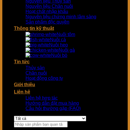
Nguyên liệu Thủy sản
Nguyên liệu Chăn nuôi
Hoạt chất nhập khẩu
Nguyên liệu chứng minh lâm sàng
Sản phẩm độc quyền
Thông tin kỹ thuật
Nuôi tôm
Nuôi cá
Nuôi heo
Nuôi gà
Nuôi bò
Tin tức
Thủy sản
Chăn nuôi
Hoạt động công ty
Giới thiệu
Liên hệ
Liên hệ hợp tác
Hướng dẫn đặt mua hàng
Câu hỏi thường gặp (FAQ)
Tìm
kiếm: