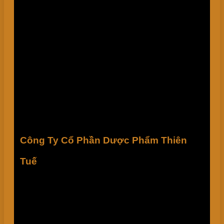
Công Ty Cổ Phần Dược Phẩm Thiên
Tuế
THIENTUE PHARMACEUTICAL JOINT
STOCK COMPANY
Xin chào quý khách! Công Ty Cổ Phần Dược Phẩm