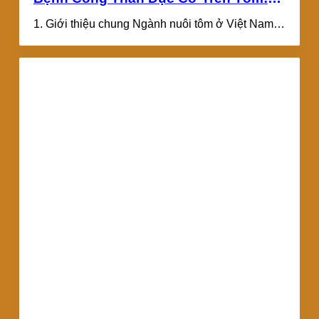
Nguy Hiểm Nhưng Không Khó Phòng
1. Giới thiệu chung Ngành nuôi tôm ở Việt Nam
Ngừa
đang đóng vai trò chủ...