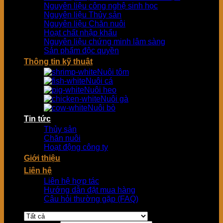
Nguyên liệu công nghệ sinh học
Nguyên liệu Thủy sản
Nguyên liệu Chăn nuôi
Hoạt chất nhập khẩu
Nguyên liệu chứng minh lâm sàng
Sản phẩm độc quyền
Thông tin kỹ thuật
Nuôi tôm
Nuôi cá
Nuôi heo
Nuôi gà
Nuôi bò
Tin tức
Thủy sản
Chăn nuôi
Hoạt động công ty
Giới thiệu
Liên hệ
Liên hệ hợp tác
Hướng dẫn đặt mua hàng
Câu hỏi thường gặp (FAQ)