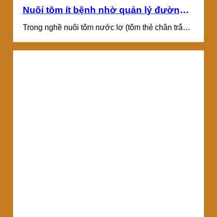
Nuôi tôm ít bệnh nhờ quản lý đường
ruột đúng cách
Trong nghề nuôi tôm nước lợ (tôm thẻ chân trắng
và tôm sú), người ta...