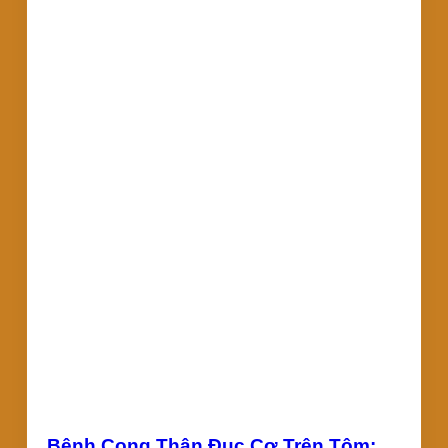
Bệnh Cong Thân Đục Cơ Trên Tôm: