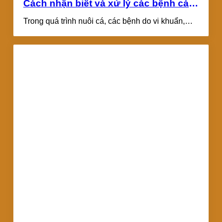
Cách nhận biết và xử lý các bệnh cá
nuôi do ký sinh trùng, nấm và vi
Trong quá trình nuôi cá, các bệnh do vi khuẩn,
khuẩn
nấm và ký sinh trùng...