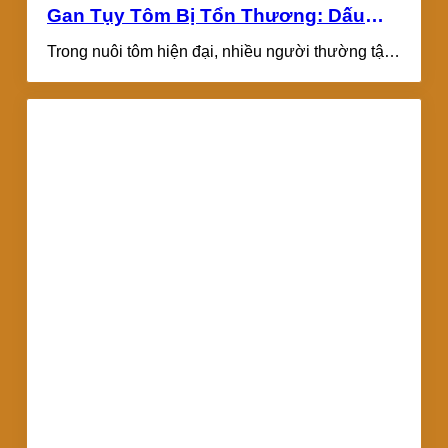
Gan Tụy Tôm Bị Tổn Thương: Dấu
Hiệu Và Cách Xử Lý Hiệu Quả
Trong nuôi tôm hiện đại, nhiều người thường tập
trung vào quản lý môi trường...