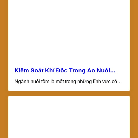
Kiểm Soát Khí Độc Trong Ao Nuôi
Tôm – Giải Pháp Bền Vững Cho
Ngành nuôi tôm là một trong những lĩnh vực có
Ngành Nuôi Tôm Hiệu Quả
tiềm năng kinh tế cao...