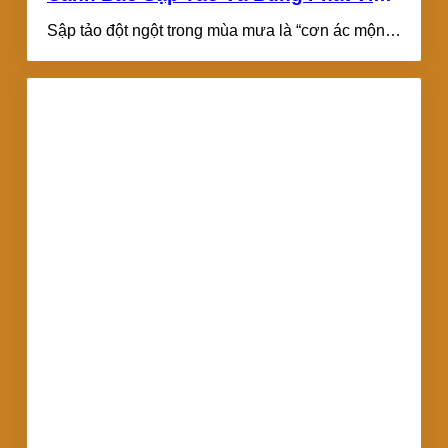
Khuẩn Vibrio: Giải Pháp Kỹ Thuật
Sập tảo đột ngột trong mùa mưa là “cơn ác mộng”
Toàn Diện
đối với mọi người...