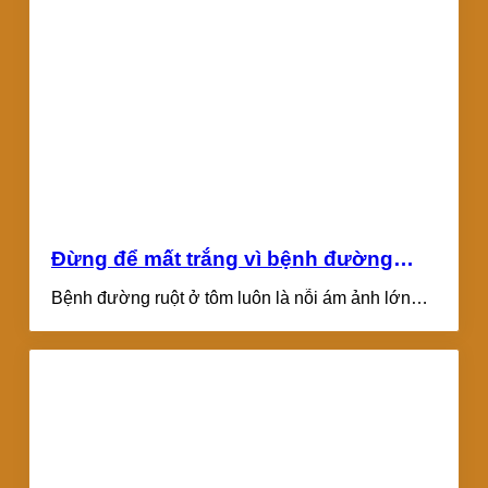
Đừng để mất trắng vì bệnh đường
ruột ở tôm: Hãy quản lý đúng cách!
Bệnh đường ruột ở tôm luôn là nỗi ám ảnh lớn
của bà con nuôi...