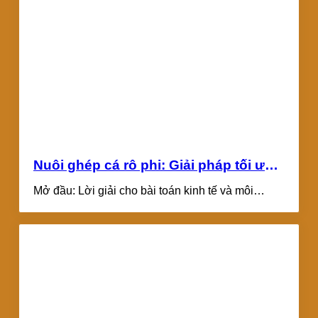
Nuôi ghép cá rô phi: Giải pháp tối ưu
hóa sinh khối và kiểm soát dịch bệnh
Mở đầu: Lời giải cho bài toán kinh tế và môi
trong ao nuôi
trường trong thủy sản...