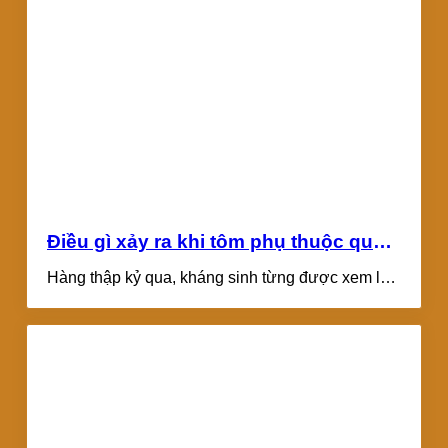
Điều gì xảy ra khi tôm phụ thuộc quá
nhiều vào kháng sinh?
Hàng thập kỷ qua, kháng sinh từng được xem là
“phao cứu sinh” giúp bà...