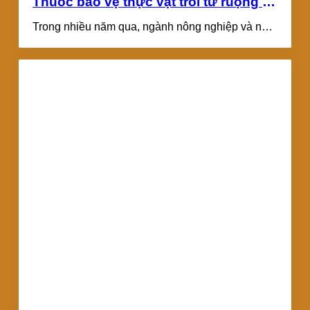
Thuốc bảo vệ thực vật trôi từ ruộng ra
ao nuôi – Mối nguy bị bỏ qua
Trong nhiều năm qua, ngành nông nghiệp và nuôi
trồng thủy sản ở Việt Nam...